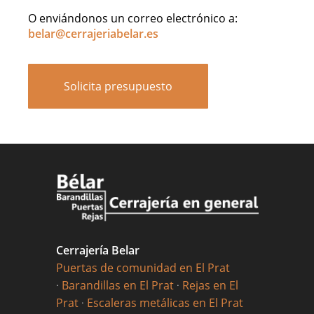
O enviándonos un correo electrónico a:
belar@cerrajeriabelar.es
Solicita presupuesto
Cerrajería Belar
Puertas de comunidad en El Prat
·
Barandillas en El Prat
·
Rejas en El
Prat
·
Escaleras metálicas en El Prat