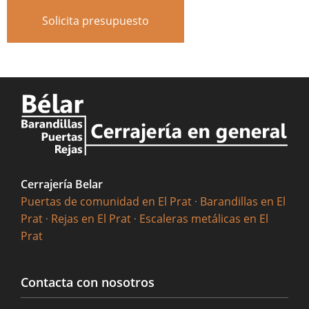
Solicita presupuesto
Cerrajería Belar
Puertas de comunidad en El Prat
·
Barandillas en El
Prat
·
Rejas en El Prat
·
Escaleras metálicas en El
Prat
Contacta con nosotros