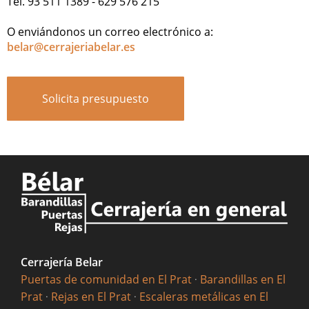
Tel. 93 511 1389 - 629 576 215
O enviándonos un correo electrónico a:
belar@cerrajeriabelar.es
Solicita presupuesto
Cerrajería Belar
Puertas de comunidad en El Prat
·
Barandillas en El
Prat
·
Rejas en El Prat
·
Escaleras metálicas en El