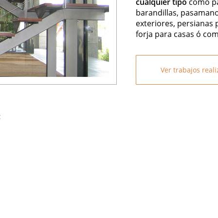
cualquier tipo
como par
barandillas, pasamano
exteriores, persianas 
forja para casas ó com
Ver trabajos real
: