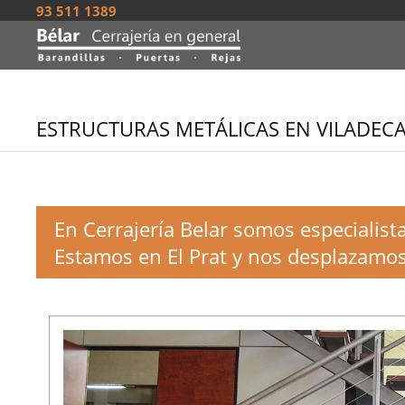
93 511 1389
ESTRUCTURAS METÁLICAS EN VILADEC
En Cerrajería Belar somos especialist
Estamos en El Prat y nos desplazamos