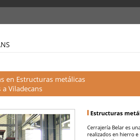
ANS
as en Estructuras metálicas
 a Viladecans
Estructuras metá
Cerrajería Belar es un
realizados en hierro e