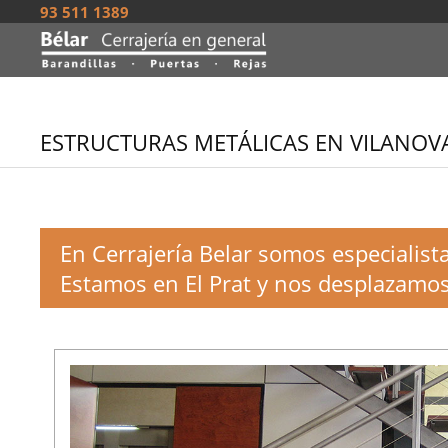
93 511 1389
ESTRUCTURAS METÁLICAS EN VILANOVA
En Cerrajería Belar somos especialist
Estamos en El Prat y nos desplazamos 