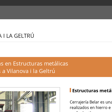
 I LA GELTRÚ
as en Estructuras metálicas
a Vilanova i la Geltrú
Estructuras metá
Cerrajería Belar es un
realizados en hierro e