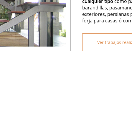
cualquier tipo
como par
barandillas, pasamano
exteriores, persianas 
forja para casas ó com
Ver trabajos real
: